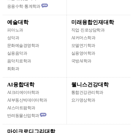
응용수학·통계학과
미래융합인재대학
예술대학
피아노과
직업·진로상담학과
성악과
AI커머스학과
문화예술경영학과
모델연기학과
실용음악과
실용영어학과
음악치료학과
국방AI학과
회화과
웰니스건강대학
AI융합대학
AI크리에이터학과
통합건강관리학과
AI부동산빅데이터학과
요가명상학과
AI스마트팜학과
반려동물산업학과
마이크로디그리대학