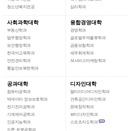
청소년복지전공
심리학과
융합경영대학
사회과학대학
부동산학과
경영학과
법무행정학과
글로벌무역물류학과
보건행정학과
금융보험학과
한국어교육학과
세무회계학과
안전관리학과
AI서비스마케팅학과
통일안보북한학과
디자인대학
공과대학
컴퓨터공학과
멀티미디어디자인학과
빅데이터·정보보호학과
건축공간디자인학과
전기전자공학과
문예창작학과
기계제어공학과
뷰티디자인학과
인공지능학과
스포츠지도학과
드론·로봇공학과