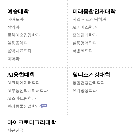
미래융합인재대학
예술대학
피아노과
직업·진로상담학과
성악과
AI커머스학과
문화예술경영학과
모델연기학과
실용음악과
실용영어학과
음악치료학과
국방AI학과
회화과
웰니스건강대학
AI융합대학
AI크리에이터학과
통합건강관리학과
AI부동산빅데이터학과
요가명상학과
AI스마트팜학과
반려동물산업학과
마이크로디그리대학
자유전공