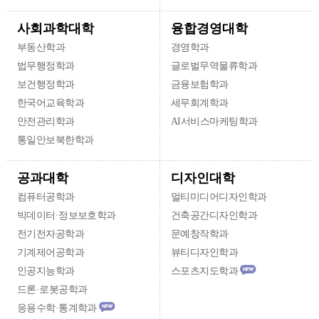
융합경영대학
사회과학대학
부동산학과
경영학과
법무행정학과
글로벌무역물류학과
보건행정학과
금융보험학과
한국어교육학과
세무회계학과
안전관리학과
AI서비스마케팅학과
통일안보북한학과
디자인대학
공과대학
컴퓨터공학과
멀티미디어디자인학과
빅데이터·정보보호학과
건축공간디자인학과
전기전자공학과
문예창작학과
기계제어공학과
뷰티디자인학과
인공지능학과
스포츠지도학과
드론·로봇공학과
응용수학·통계학과