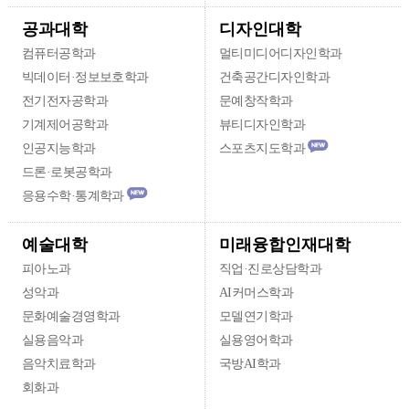
디자인대학
공과대학
컴퓨터공학과
멀티미디어디자인학과
빅데이터·정보보호학과
건축공간디자인학과
전기전자공학과
문예창작학과
기계제어공학과
뷰티디자인학과
인공지능학과
스포츠지도학과
드론·로봇공학과
응용수학·통계학과
미래융합인재대학
예술대학
피아노과
직업·진로상담학과
성악과
AI커머스학과
문화예술경영학과
모델연기학과
실용음악과
실용영어학과
음악치료학과
국방AI학과
회화과