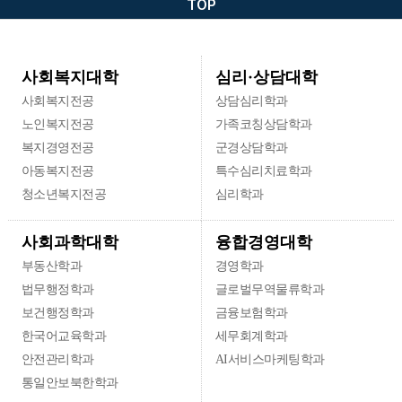
TOP
심리·상담대학
사회복지대학
사회복지전공
상담심리학과
노인복지전공
가족코칭상담학과
복지경영전공
군경상담학과
아동복지전공
특수심리치료학과
청소년복지전공
심리학과
융합경영대학
사회과학대학
부동산학과
경영학과
법무행정학과
글로벌무역물류학과
보건행정학과
금융보험학과
한국어교육학과
세무회계학과
안전관리학과
AI서비스마케팅학과
통일안보북한학과