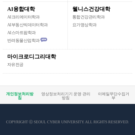
웰니스건강대학
AI융합대학
AI크리에이터학과
통합건강관리학과
AI부동산빅데이터학과
요가명상학과
AI스마트팜학과
반려동물산업학과
마이크로디그리대학
자유전공
개인정보처리방
영상정보처리기기 운영·관리
이메일무단수집거
침
방침
부
COPYRIGHT ⓒ SEOUL CYBER UNIVERSITY. ALL RIGHTS RESERVED.