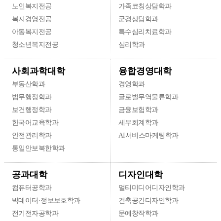
노인복지전공
가족코칭상담학과
복지경영전공
군경상담학과
아동복지전공
특수심리치료학과
청소년복지전공
심리학과
융합경영대학
사회과학대학
부동산학과
경영학과
법무행정학과
글로벌무역물류학과
보건행정학과
금융보험학과
한국어교육학과
세무회계학과
안전관리학과
AI서비스마케팅학과
통일안보북한학과
디자인대학
공과대학
컴퓨터공학과
멀티미디어디자인학과
빅데이터·정보보호학과
건축공간디자인학과
전기전자공학과
문예창작학과