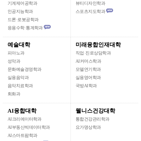
기계제어공학과
뷰티디자인학과
인공지능학과
스포츠지도학과
드론·로봇공학과
응용수학·통계학과
미래융합인재대학
예술대학
피아노과
직업·진로상담학과
성악과
AI커머스학과
문화예술경영학과
모델연기학과
실용음악과
실용영어학과
음악치료학과
국방AI학과
회화과
웰니스건강대학
AI융합대학
AI크리에이터학과
통합건강관리학과
AI부동산빅데이터학과
요가명상학과
AI스마트팜학과