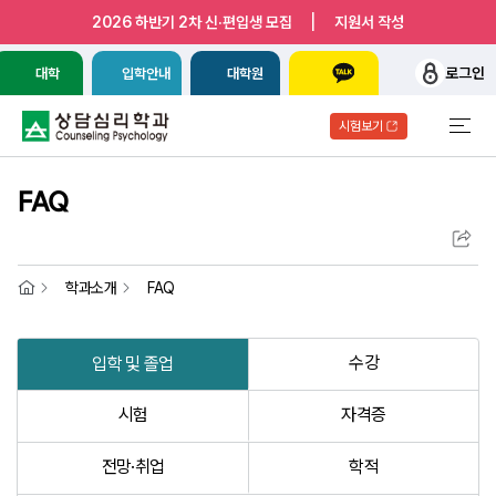
|
2026 하반기 2차 신·편입생 모집
지원서 작성
로그인
대학
입학안내
대학원
시험보기
FAQ
학과소개
FAQ
수강
입학 및 졸업
시험
자격증
전망·취업
학적