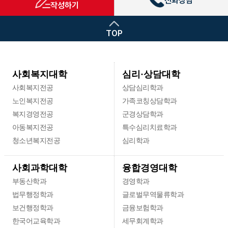
전화상담
작성하기
이렇게 능력있는 교수잔의 수업을 배우기만 하는겐 아
니라 직접 상담현장에서 경험을 해보면서 전공지식을
TOP
확인하고 개발할 수 있어! 사회에서 활동중인 선배들과
네트워킹과 전국 5곳에 위차한 심리상담센터에서 상담
심리 전문인으로 활동할수 있는 환경까지 완벽한 이곳!
심리·상담대학
사회복지대학
상담심리에 관심있다면 대학원 과정까지 준비된 국내
사회복지전공
상담심리학과
최대 상담심리학과 서울사이버대학에서 시작해보는건
노인복지전공
가족코칭상담학과
어떨까? 자 그럼 울모두 서울사이버대학교 상담심리학
복지경영전공
군경상담학과
과에서 만나!
아동복지전공
특수심리치료학과
청소년복지전공
심리학과
융합경영대학
사회과학대학
부동산학과
경영학과
법무행정학과
글로벌무역물류학과
보건행정학과
금융보험학과
한국어교육학과
세무회계학과