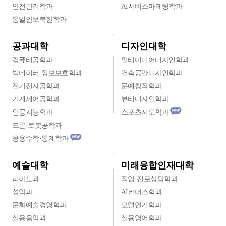
안전관리학과
AI서비스마케팅학과
통일안보북한학과
디자인대학
공과대학
컴퓨터공학과
멀티미디어디자인학과
빅데이터·정보보호학과
건축공간디자인학과
전기전자공학과
문예창작학과
기계제어공학과
뷰티디자인학과
인공지능학과
스포츠지도학과
드론·로봇공학과
응용수학·통계학과
미래융합인재대학
예술대학
피아노과
직업·진로상담학과
성악과
AI커머스학과
문화예술경영학과
모델연기학과
실용음악과
실용영어학과