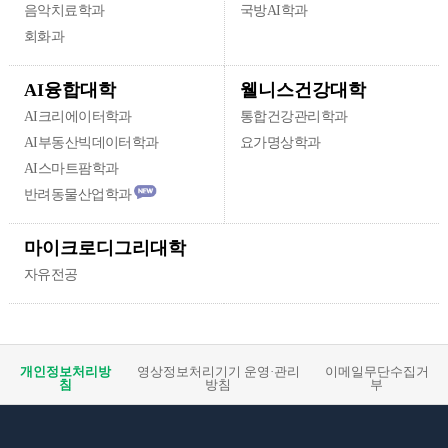
음악치료학과
국방AI학과
회화과
웰니스건강대학
AI융합대학
AI크리에이터학과
통합건강관리학과
AI부동산빅데이터학과
요가명상학과
AI스마트팜학과
반려동물산업학과
마이크로디그리대학
자유전공
개인정보처리방
영상정보처리기기 운영·관리
이메일무단수집거
침
방침
부